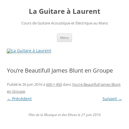
Aller
au
La Guitare à Laurent
contenu
Cours de Guitare Acoustique et Electrique au Mans
Menu
You’re Beautifull James Blunt en Groupe
Publié le
26 juin 2016
à
600 × 450
dans
You’re Beautifull James Blunt
en Groupe
.
← Précédent
Suivant →
Fête de la Musique et des Elèves le 21 juin 2016