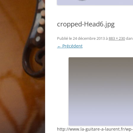
cropped-Head6.jpg
Publié le
24 décembre 2013
à
883 × 230
dan
← Précédent
http://www.la-guitare-a-laurent.fr/w