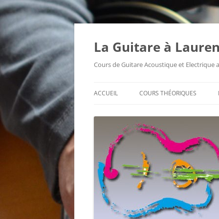
Aller
au
contenu
La Guitare à Lauren
Cours de Guitare Acoustique et Electrique
ACCUEIL
COURS THÉORIQUES