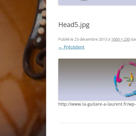
Head5.jpg
Publié le
23 décembre 2013
à
1600 × 230
da
← Précédent
http://www.la-guitare-a-laurent.fr/w