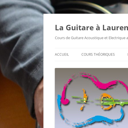
Aller
au
contenu
La Guitare à Lauren
Cours de Guitare Acoustique et Electrique
ACCUEIL
COURS THÉORIQUES