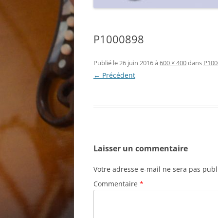
P1000898
Publié le
26 juin 2016
à
600 × 400
dans
P100
← Précédent
Laisser un commentaire
Votre adresse e-mail ne sera pas publ
Commentaire
*