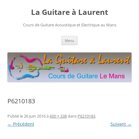
Aller
au
La Guitare à Laurent
contenu
Cours de Guitare Acoustique et Electrique au Mans
Menu
P6210183
Publié le
26 juin 2016
à
600 × 338
dans
P6210183
.
← Précédent
Suivant →