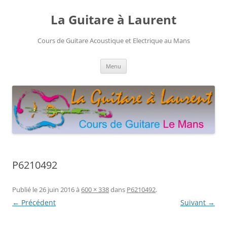
Aller
au
La Guitare à Laurent
contenu
Cours de Guitare Acoustique et Electrique au Mans
Menu
P6210492
Publié le
26 juin 2016
à
600 × 338
dans
P6210492
.
← Précédent
Suivant →