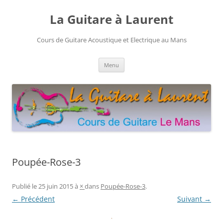
Aller
au
La Guitare à Laurent
contenu
Cours de Guitare Acoustique et Electrique au Mans
Menu
Poupée-Rose-3
Publié le
25 juin 2015
à
×
dans
Poupée-Rose-3
.
← Précédent
Suivant →