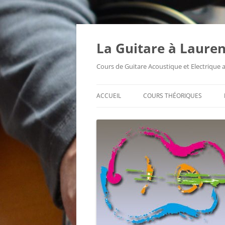
Aller
au
contenu
La Guitare à Lauren
Cours de Guitare Acoustique et Electrique
ACCUEIL
COURS THÉORIQUES