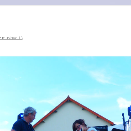
e-musique-13
.