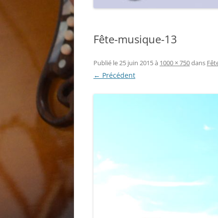
Fête-musique-13
Publié le
25 juin 2015
à
1000 × 750
dans
Fêt
← Précédent