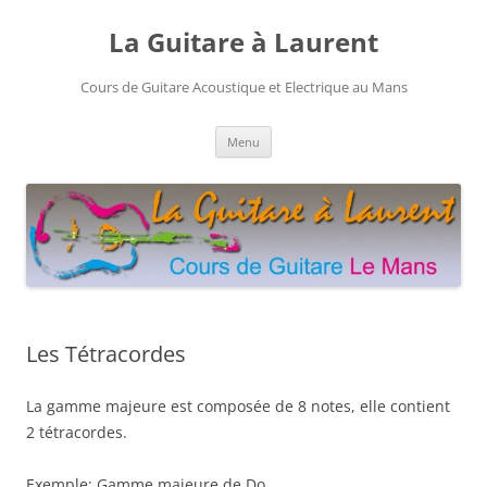
Aller
au
La Guitare à Laurent
contenu
Cours de Guitare Acoustique et Electrique au Mans
Menu
Les Tétracordes
La gamme majeure est composée de 8 notes, elle contient
2 tétracordes.
Exemple: Gamme majeure de Do.